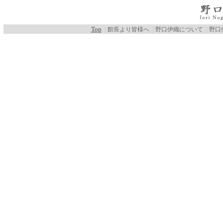
Top
|
|
|
館長より皆様へ
野口伊織について
野口