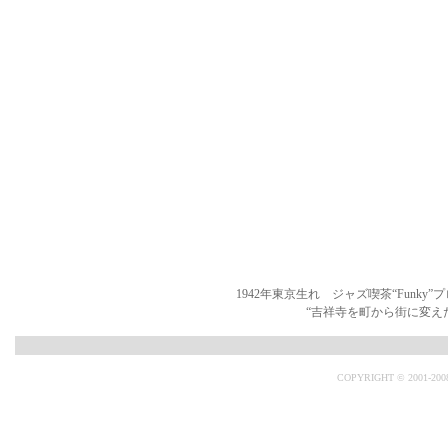
1942年東京生れ ジャズ喫茶“Funk
“吉祥寺を町から街に変えた男
COPYRIGHT © 2001-200